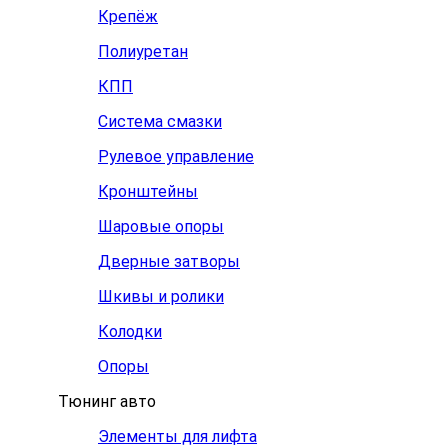
Крепёж
Полиуретан
КПП
Система смазки
Рулевое управление
Кронштейны
Шаровые опоры
Дверные затворы
Шкивы и ролики
Колодки
Опоры
Тюнинг авто
Элементы для лифта