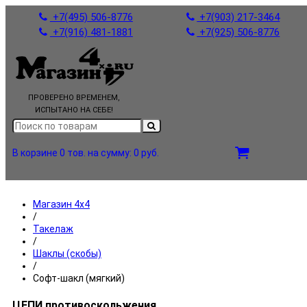
+7(495) 506-8776
+7(903) 217-3464
+7(916) 481-1881
+7(925) 506-8776
ПРОВЕРЕНО ВРЕМЕНЕМ,
ИСПЫТАНО НА СЕБЕ!
В корзине 0 тов.
на сумму: 0 руб.
Магазин 4x4
/
Такелаж
/
Шаклы (скобы)
/
Софт-шакл (мягкий)
ЦЕПИ противоскольжения