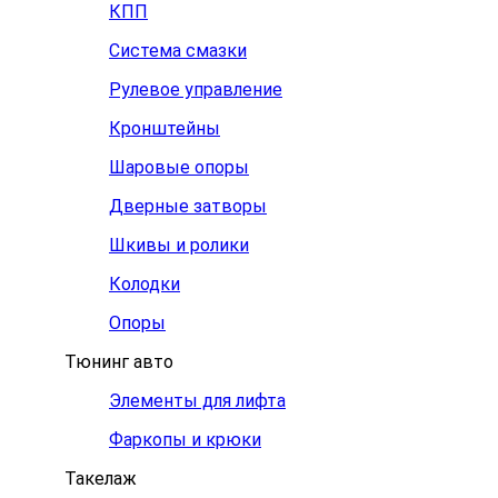
КПП
Система смазки
Рулевое управление
Кронштейны
Шаровые опоры
Дверные затворы
Шкивы и ролики
Колодки
Опоры
Тюнинг авто
Элементы для лифта
Фаркопы и крюки
Такелаж