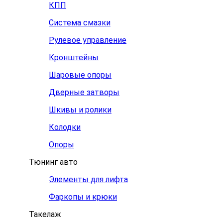
КПП
Система смазки
Рулевое управление
Кронштейны
Шаровые опоры
Дверные затворы
Шкивы и ролики
Колодки
Опоры
Тюнинг авто
Элементы для лифта
Фаркопы и крюки
Такелаж