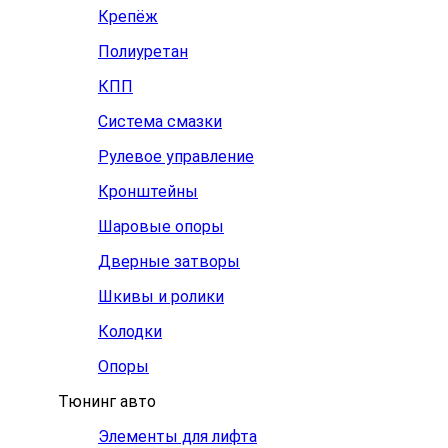
Крепёж
Полиуретан
КПП
Система смазки
Рулевое управление
Кронштейны
Шаровые опоры
Дверные затворы
Шкивы и ролики
Колодки
Опоры
Тюнинг авто
Элементы для лифта