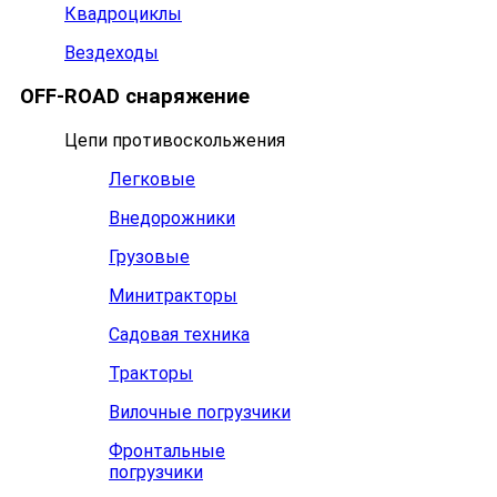
Квадроциклы
Вездеходы
OFF-ROAD снаряжение
Цепи противоскольжения
Легковые
Внедорожники
Грузовые
Минитракторы
Садовая техника
Тракторы
Вилочные погрузчики
Фронтальные
погрузчики